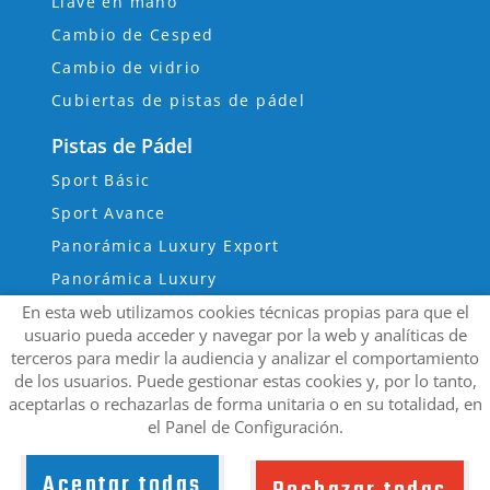
Llave en mano
Cambio de Cesped
Cambio de vidrio
Cubiertas de pistas de pádel
Pistas de Pádel
Sport Básic
Sport Avance
Panorámica Luxury Export
Panorámica Luxury
Pista Super Panorámica
En esta web utilizamos cookies técnicas propias para que el
usuario pueda acceder y navegar por la web y analíticas de
Pista pádel muro
terceros para medir la audiencia y analizar el comportamiento
de los usuarios. Puede gestionar estas cookies y, por lo tanto,
aceptarlas o rechazarlas de forma unitaria o en su totalidad, en
el Panel de Configuración.
Aviso Legal
Política de Privacidad de Datos
Política de Cookies
Configuración de Cookies
padelfanvalencia.com
© 2023 - Diseño y
Aceptar todas