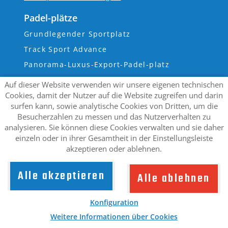
Padel-plätze
Grundlegender Sportplatz
Track Sport Advance
Panorama-Luxus-Export-Padel-platz
Luxus-Panoramastrecke
Auf dieser Website verwenden wir unsere eigenen technischen
Super-Panoramastrecke
Cookies, damit der Nutzer auf die Website zugreifen und darin
surfen kann, sowie analytische Cookies von Dritten, um die
Wandpadelplatz
Besucherzahlen zu messen und das Nutzerverhalten zu
analysieren. Sie können diese Cookies verwalten und sie daher
einzeln oder in ihrer Gesamtheit in der Einstellungsleiste
akzeptieren oder ablehnen.
Avis juridique
Datenschutz
Cookies-Politik
Cookie-Einstellungen
padelfanvalencia.com
© 2023 - Gestaltung und
Alle akzeptieren
Alle ablehnen
Programmierung durch
edina.es
Konfiguration
Weitere Informationen über Cookies
Padel-plätze
Multisportplätze
Durchgeführte
Kontakt
Arbeiten