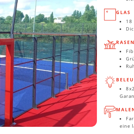
GLAS
18 
Di
RASE
Fib
Gr
Ruh
BELE
8x
Garan
MALEN
Far
eine 