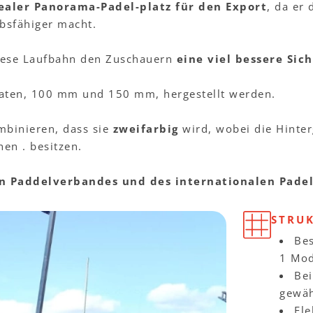
ealer Panorama-Padel-platz für den Export
, da er
bsfähiger macht.
iese Laufbahn den Zuschauern
eine viel bessere Sich
maten, 100 mm und 150 mm, hergestellt werden.
mbinieren, dass sie
zweifarbig
wird, wobei die Hinter
en . besitzen.
en Paddelverbandes und des internationalen Pade
STRU
Be
1 Mod
Be
gewäh
El