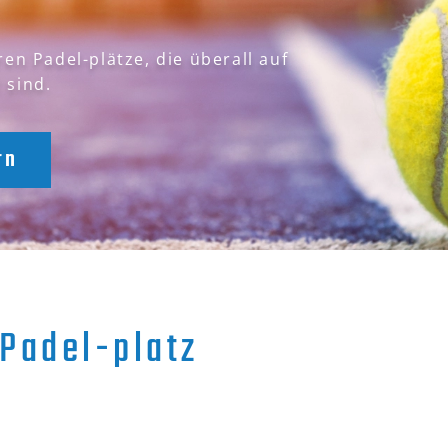
lenz aufeinander
en Padel-plätze, die überall auf
 sind.
Padel in jedem Detail unserer
s Sports entwickelt wurden.
rn
Padel-platz