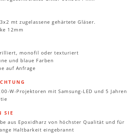
3x2 mt zugelassene gehärtete Gläser.
cke 12mm
N
rilliert, monofil oder texturiert
üne und blaue Farben
e auf Anfrage
UCHTUNG
200-W-Projektoren mit Samsung-LED und 5 Jahren
tie
 SIE
be aus Epoxidharz von höchster Qualität und für
lange Haltbarkeit eingebrannt