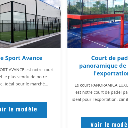
te Sport Avance
Court de pad
panoramique de 
PORT AVANCE est notre court
l'exportatio
l le plus vendu de notre
e. Idéal pour le marché...
Le court PANORAMICA LUX
est notre court de padel 
idéal pour l'exportation, car 
oir le modèle
Voir le modè