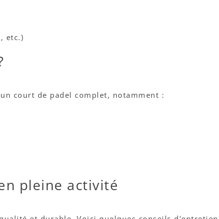
, etc.)
?
er un court de padel complet, notamment :
en pleine activité
ualité et durable. Voici quelques conseils d'entretien