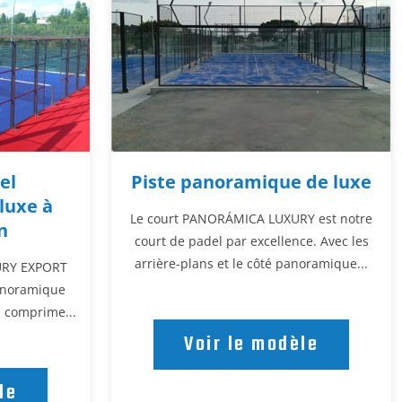
el
Piste panoramique de luxe
luxe à
Le court PANORÁMICA LUXURY est notre
n
court de padel par excellence. Avec les
arrière-plans et le côté panoramique...
URY EXPORT
panoramique
il comprime...
Voir le modèle
le