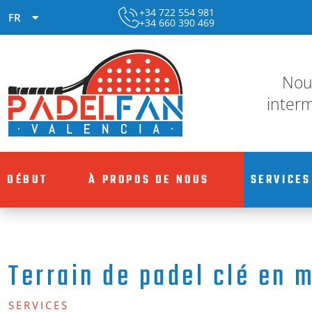
+34 722 554 981
FR
+34 660 390 469
Nous
interm
DÉBUT
À PROPOS DE NOUS
SERVICES
Terrain de padel clé en 
SERVICES