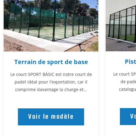
Pis
Terrain de sport de base
Le court S
Le court SPORT BÁSIC est notre court de
de pade
padel idéal pour l'exportation, car il
catalogu
comprime davantage la charge et...
V
Voir le modèle