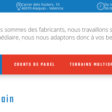
Carrer dels Fusters, 10
Du l
46970 Alaquàs - Valencia
06:0
 sommes des fabricants, nous travaillons 
édiaire, nous nous adaptons donc à vos be
COURTS DE PADEL
TERRAINS MULTIS
main